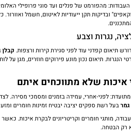
 העבודות: מהפורמט של פנלים ועד סוגי פרופילי האלומי
פים" ובדיקות תקן ייעודיות לאיטום, חשמל ואוורור. כ
מתכננים.
יה, נגרות וצבע
ורש תיאום קפדני עוד לפני סגירת קירות ורצפות.
קבלן ג
 הנגרות. תיאום נכון מונע פירוקים חוזרים, מגן על לוח
 איכות שלא מתווכחים איתם
מתועדת: לפני-אחרי, עמידה בזמנים ומסמכי מסירה. לצד
גמר
בעל רשת ספקים יציבה יבטיח זמינות חומרים ומזעו
בודה, מותגי חומרים וקריטריונים לבקרת איכות. כאשר
ק
א רק הבטחה.