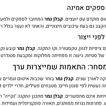
ת ספקים אמינה
ום מוקדם עם יועצים.
קבלן גמר
המחובר לספקים ולמעבד
קצב גם בעת עיכובים חיצוניים, והאתר לא נעצר בגלל ר
פני ייצור
ציפיות לגוון, טקסטורה וקו התקנה.
קבלן גמר
קובע נקו
ידי של סטיות. גישה זו מפחיתה מחלוקות ומקבעת סטנדר
ומסחר: התאמות שמייצרות ערך
קה לאורך שנים.
קבלן גמר
בוחר שכבות איטום וגמרים ע
עשית לפי סגנון חיים: מטבחים פעילים, חדרי ילדים ד
יחות אינם מתפשרים.
קבלן גמר
מתכנן התקנה "נקייה" 
. פתרונות נגרות ממותגים, תאורה פונקציונלית ועמידות